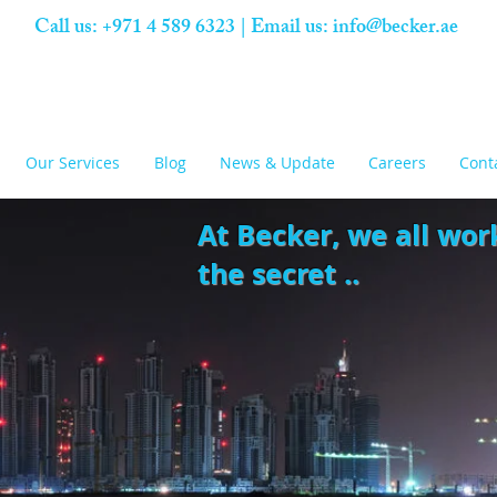
Call us: +971 4 589 6323 | Email us:
info@becker.ae
Our Services
Blog
News & Update
Careers
Cont
At Becker,
we all wor
the secret ..