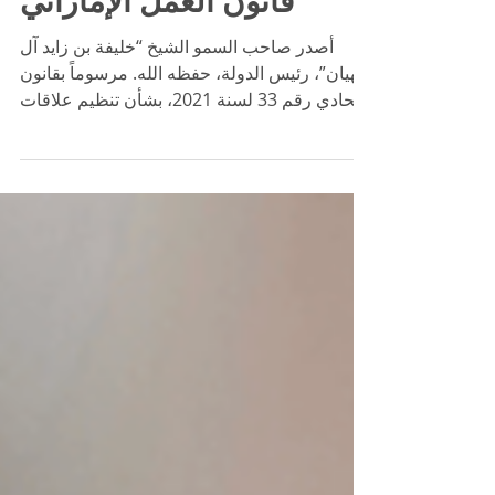
UAE Labor Law
قانون العمل الإماراتي
أصدر صاحب السمو الشيخ “خليفة بن زايد آل
نهيان”، رئيس الدولة، حفظه الله. مرسوماً بقانون
اتحادي رقم 33 لسنة 2021، بشأن تنظيم علاقات
العمل....