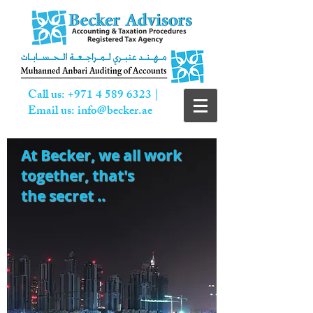
Call us:
+971 4 589 6323
|
Email us:
info@becker.ae
At Becker,
we all work
together, that's
the secret ..